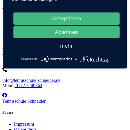
Headermenu
Akzeptieren
Tennishalle
Tennisschule
Bistro
Ablehnen
mehr
Tennisschule Matthias Schneider
Gewerbering 8
Powered by
&
76351 Linkenheim-Hochstetten
info@tennisschule-schneider.de
Mobil:
0172 7249864
Tennisschule Schneider
Footer
Impressum
Datenschutz