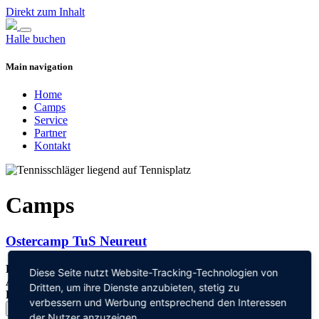
Direkt zum Inhalt
Halle buchen
Main navigation
Home
Camps
Service
Partner
Kontakt
Camps
Ostercamp TuS Neureut
Kosten:
210.- € pro Camp
Diese Seite nutzt Website-Tracking-Technologien von
Alter:
11-18 Jahre
Dritten, um ihre Dienste anzubieten, stetig zu
Leitung des Trainings:
Matthias Schneider
verbessern und Werbung entsprechend den Interessen
weitere Details...
der Nutzer anzuzeigen.