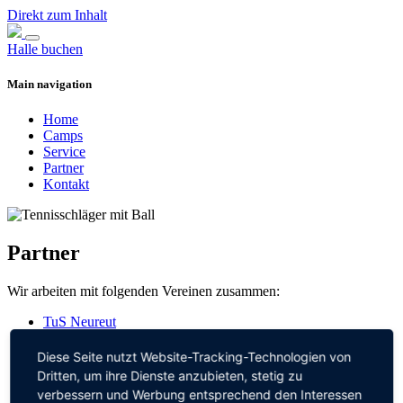
Direkt zum Inhalt
Halle buchen
Main navigation
Home
Camps
Service
Partner
Kontakt
Partner
Wir arbeiten mit folgenden Vereinen zusammen:
TuS Neureut
TC Rot-Weiß Hochstetten
TV Liedolsheim
Diese Seite nutzt Website-Tracking-Technologien von
TV Linkenheim
Dritten, um ihre Dienste anzubieten, stetig zu
verbessern und Werbung entsprechend den Interessen