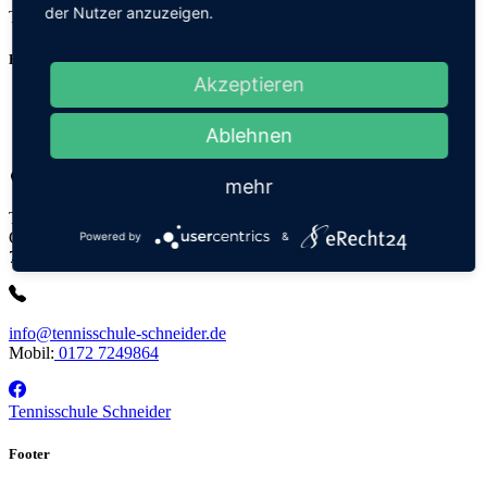
der Nutzer anzuzeigen.
Tennisartikel führen wir von
HEAD
Headermenu
Akzeptieren
Tennishalle
Tennisschule
Ablehnen
Bistro
mehr
Tennisschule Matthias Schneider
Gewerbering 8
Powered by
&
76351 Linkenheim-Hochstetten
info@tennisschule-schneider.de
Mobil:
0172 7249864
Tennisschule Schneider
Footer